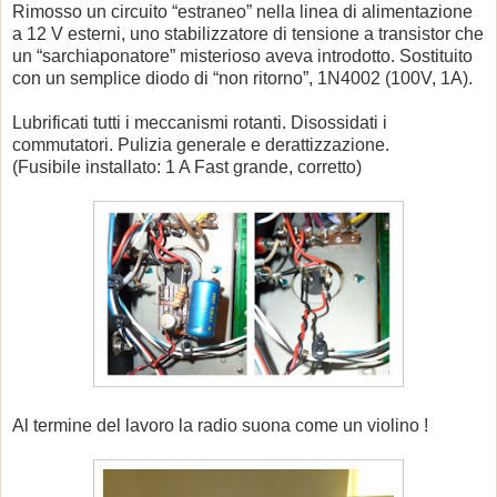
Rimosso un circuito “estraneo” nella linea di alimentazione
a 12 V esterni, uno stabilizzatore di tensione a transistor che
un “sarchiaponatore” misterioso aveva introdotto. Sostituito
con un semplice diodo di “non ritorno”, 1N4002 (100V, 1A).
Lubrificati tutti i meccanismi rotanti. Disossidati i
commutatori. Pulizia generale e derattizzazione.
(Fusibile installato: 1 A Fast grande, corretto)
Al termine del lavoro la radio suona come un violino !